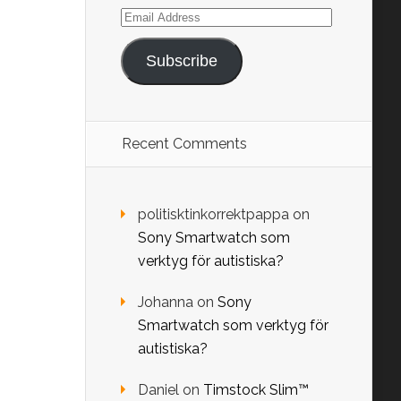
Email
Address
Subscribe
Recent Comments
politisktinkorrektpappa
on
Sony Smartwatch som
verktyg för autistiska?
Johanna
on
Sony
Smartwatch som verktyg för
autistiska?
Daniel
on
Timstock Slim™