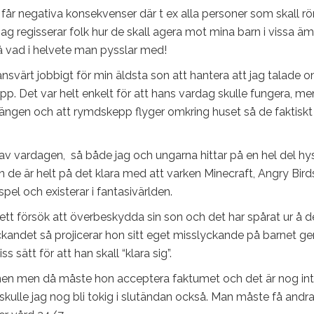
 får negativa konsekvenser där t ex alla personer som skall rö
 jag regisserar folk hur de skall agera mot mina barn i vissa ä
å vad i helvete man pysslar med!
ansvärt jobbigt för min äldsta son att hantera att jag talade o
p. Det var helt enkelt för att hans vardag skulle fungera, me
 sängen och att rymdskepp flyger omkring huset så de faktiskt 
l av vardagen, så både jag och ungarna hittar på en hel del hy
de är helt på det klara med att varken Minecraft, Angry Bird
 spel och existerar i fantasivärlden.
ett försök att överbeskydda sin son och det har spårat ur å d
lyckandet så projicerar hon sitt eget misslyckande på barnet 
s sätt för att han skall “klara sig”.
tuationen men då måste hon acceptera faktumet och det är nog in
n skulle jag nog bli tokig i slutändan också. Man måste få andr