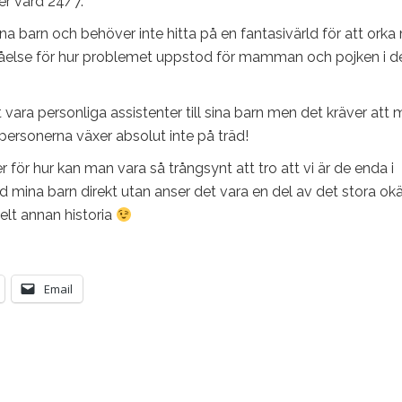
ver vård 24/7.
mina barn och behöver inte hitta på en fantasivärld för att ork
tåelse för hur problemet uppstod för mamman och pojken i d
tt vara personliga assistenter till sina barn men det kräver att
 personerna växer absolut inte på träd!
för hur kan man vara så trångsynt att tro att vi är de enda i
d mina barn direkt utan anser det vara en del av det stora o
elt annan historia
Email