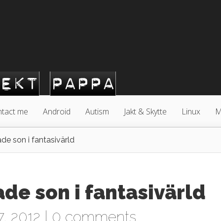
tact me
Android
Autism
Jakt & Skytte
Linux
M
 son i fantasivärld
e son i fantasivärld
, 2012 |
0 comments