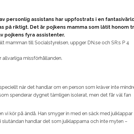
v personlig assistans har uppfostrats i en fantasivärl
as på riktigt. Det är pojkens mamma som låtit honom t
v pojkens fyra assistenter.
 mamman till Socialstyrelsen, uppger DN.se och SR:s P 4
 allvarliga missförhållanden.
d, speciellt när det handlar om en person som kräver inte mindr
 som spenderar dygnet tämligen isolerat, men det får väl fan
en vi kör på ändå. Han smyger in med en säck med julklappar
 i slutändan handlar det som julklapparna och inte myten –