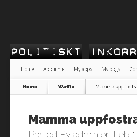
Home
About me
My apps
My dogs
Con
Home
Waffle
Mamma uppfostrade
Mamma uppfostrad
Posted By
admin
on Feb 17