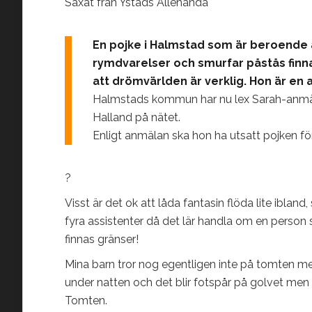
Saxat från Ystads Allehanda
En pojke i Halmstad som är beroende a
rymdvarelser och smurfar påstås finn
att drömvärlden är verklig. Hon är en a
Halmstads kommun har nu lex Sarah-anmält
Halland på nätet.
Enligt anmälan ska hon ha utsatt pojken för
?
Visst är det ok att låda fantasin flöda lite iblan
fyra assistenter då det lär handla om en person
finnas gränser!
Mina barn tror nog egentligen inte på tomten m
under natten och det blir fotspår på golvet men
Tomten.