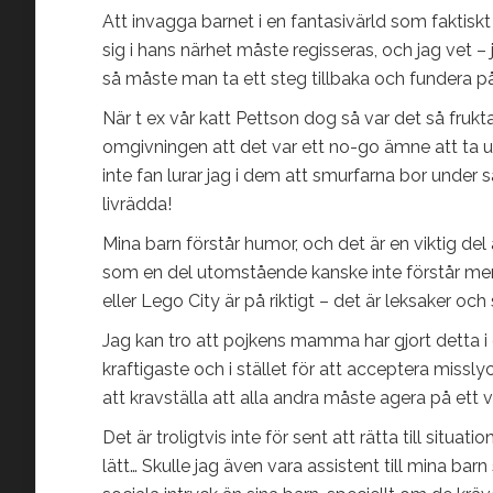
Att invagga barnet i en fantasivärld som faktiskt
sig i hans närhet måste regisseras, och jag vet –
så måste man ta ett steg tillbaka och fundera p
När t ex vår katt Pettson dog så var det så frukt
omgivningen att det var ett no-go ämne att ta up
inte fan lurar jag i dem att smurfarna bor under
livrädda!
Mina barn förstår humor, och det är en viktig de
som en del utomstående kanske inte förstår men 
eller Lego City är på riktigt – det är leksaker och
Jag kan tro att pojkens mamma har gjort detta i 
kraftigaste och i stället för att acceptera miss
att kravställa att alla andra måste agera på ett vis
Det är troligtvis inte för sent att rätta till si
lätt… Skulle jag även vara assistent till mina bar