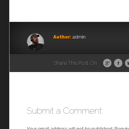
Author:
admin
Share This Post On
Submit a Comment
Your email address will not be published.
Requir