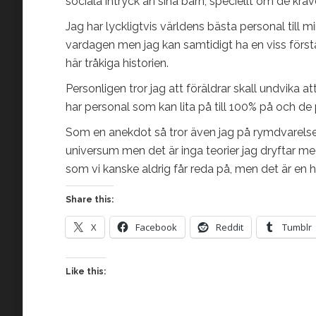
sociala intryck än sina barn, speciellt om de krä
Jag har lyckligtvis världens bästa personal till 
vardagen men jag kan samtidigt ha en viss förs
här tråkiga historien.
Personligen tror jag att föräldrar skall undvika a
har personal som kan lita på till 100% på och de
Som en anekdot så tror även jag på rymdvarelser 
universum men det är inga teorier jag dryftar me
som vi kanske aldrig får reda på, men det är en h
Share this:
X
Facebook
Reddit
Tumblr
Like this: