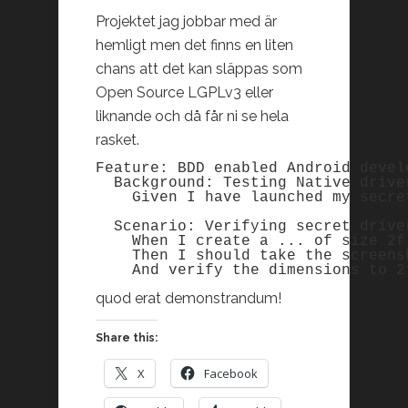
Projektet jag jobbar med är
hemligt men det finns en liten
chans att det kan släppas som
Open Source LGPLv3 eller
liknande och då får ni se hela
rasket.
Feature: BDD enabled Android develo
  Background: Testing Native driver
    Given I have launched my secret
  Scenario: Verifying secret driver
    When I create a ... of size 2f

    Then I should take the screensh
    And verify the dimensions to 2
quod erat demonstrandum!
Share this:
X
Facebook