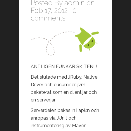
Posted By
admin
on
Feb 17, 2012 |
0
comments
ÄNTLIGEN FUNKAR SKITEN!!!
Det slutade med JRuby, Native
Driver och cucumber-jvm
paketerat som en client.jar och
en server.jar
Serverdelen bakas in i apk:n och
anropas via JUnit och
instrumentering av Maven i