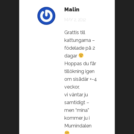
Malin
MAY 2, 2012
Grattis till
kattungarna –
födelade på 2
dagar
Hoppas du får
tillökning igen
om sisådär +-4
veckor,
vi väntar ju
samtidigt –
men “mina”
kommer ju i
Mumindalen