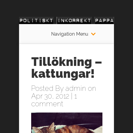
Navigation Menu
Tillökning –
kattungar!
Posted By
admin
on
Apr 30, 2012 |
1
comment