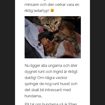
minsann och den verkar vara en
riktig ledartyp!
Nu ligger alla ungarna och äter
dygnet runt och Ingrid är riktigt
duktig! Om några veckor
springer de nog runt huset och
det skall bli intressant med
hundarna…
På tal om hundarna så är Ellen