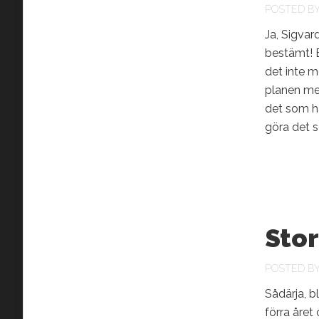
POSTED B
Ja, Sigvar
bestämt! 
det inte m
planen med
det som ha
göra det s
Sto
POSTED B
Sådärja, b
förra året