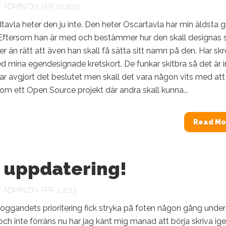
Y
ADMIN
ON APR 27, 2013
dtavla heter den ju inte. Den heter Oscartavla har min äldsta 
Eftersom han är med och bestämmer hur den skall designas s
er än rätt att även han skall få sätta sitt namn på den. Har skr
 mina egendesignade kretskort. De funkar skitbra så det är i
r avgjort det beslutet men skall det vara någon vits med att
om ett Open Source projekt där andra skall kunna...
Read Mo
r uppdatering!
Y
ADMIN
ON APR 7, 2013
loggandets prioritering fick stryka på foten någon gång under
 och inte förräns nu har jag känt mig manad att börja skriva ige