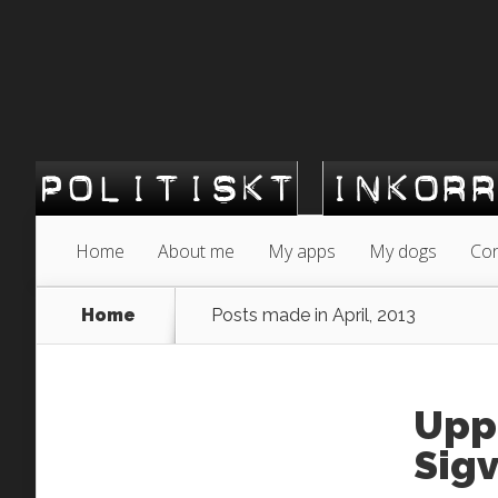
Home
About me
My apps
My dogs
Con
Home
Posts made in April, 2013
Upp
Sig