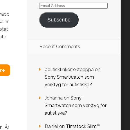
Email
Address
grabb
Subscribe
å är
otat
nte
Recent Comments
politisktinkorrektpappa
on
re
Sony Smartwatch som
verktyg för autistiska?
Johanna
on
Sony
Smartwatch som verktyg för
autistiska?
Daniel
on
Timstock Slim™
n. Är