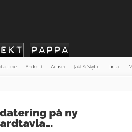
tact me
Android
Autism
Jakt & Skytte
Linux
M
datering på ny
vardtavla…