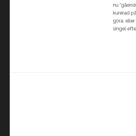
nu “gående
kurerad på
göra, eller
singel efte