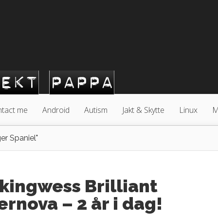
tact me
Android
Autism
Jakt & Skytte
Linux
M
er Spaniel"
kingwess Brilliant
rnova – 2 år i dag!