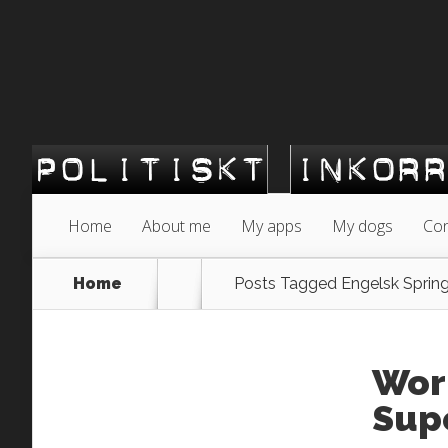
Home
About me
My apps
My dogs
Con
Home
Posts Tagged
Engelsk Spring
Wor
Supe