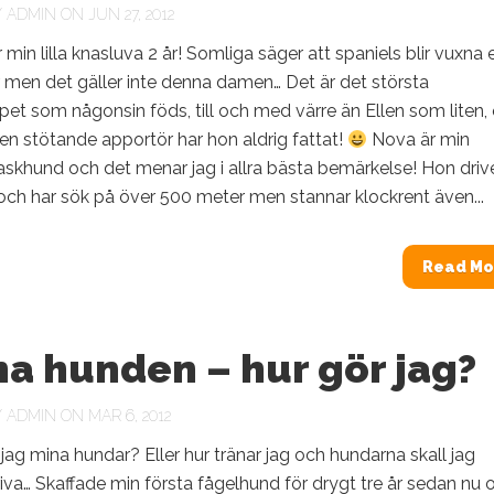
Y
ADMIN
ON JUN 27, 2012
r min lilla knasluva 2 år! Somliga säger att spaniels blir vuxna 
r men det gäller inte denna damen… Det är det största
pet som någonsin föds, till och med värre än Ellen som liten,
 en stötande apportör har hon aldrig fattat!
Nova är min
askhund och det menar jag i allra bästa bemärkelse! Hon driv
och har sök på över 500 meter men stannar klockrent även...
Read Mo
a hunden – hur gör jag?
Y
ADMIN
ON MAR 6, 2012
 jag mina hundar? Eller hur tränar jag och hundarna skall jag
iva… Skaffade min första fågelhund för drygt tre år sedan nu o