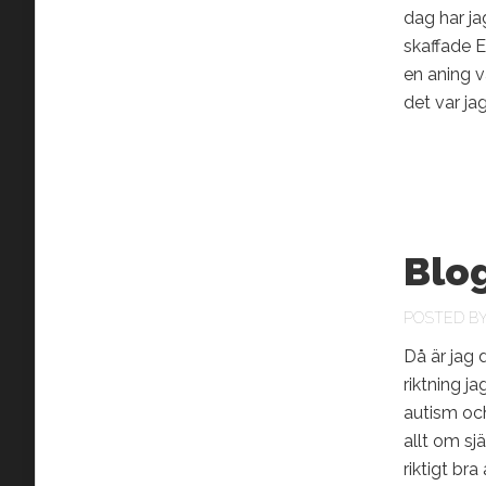
dag har ja
skaffade E
en aning v
det var ja
Blo
POSTED B
Då är jag 
riktning j
autism oc
allt om s
riktigt b