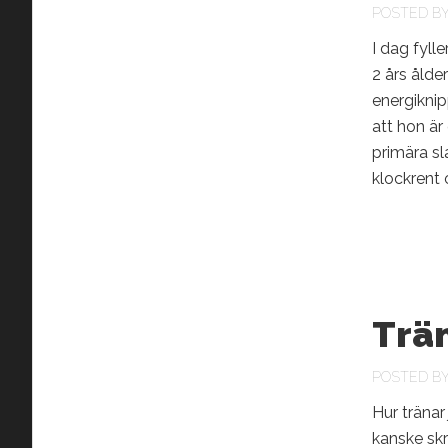
POSTED B
I dag fylle
2 års ålde
energiknip
att hon är
primära sl
klockrent 
Trän
POSTED B
Hur tränar
kanske skr