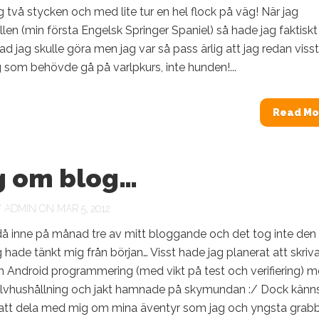
g två stycken och med lite tur en hel flock på väg! När jag
llen (min första Engelsk Springer Spaniel) så hade jag faktiskt
ad jag skulle göra men jag var så pass ärlig att jag redan visst
g som behövde gå på varlpkurs, inte hunden!...
Read Mo
g om blog…
Y
ADMIN
ON MAR 5, 2012
då inne på månad tre av mitt bloggande och det tog inte den
ag hade tänkt mig från början… Visst hade jag planerat att skri
h Android programmering (med vikt på test och verifiering) 
jälvhushållning och jakt hamnade på skymundan :/ Dock känn
ra att dela med mig om mina äventyr som jag och yngsta grab