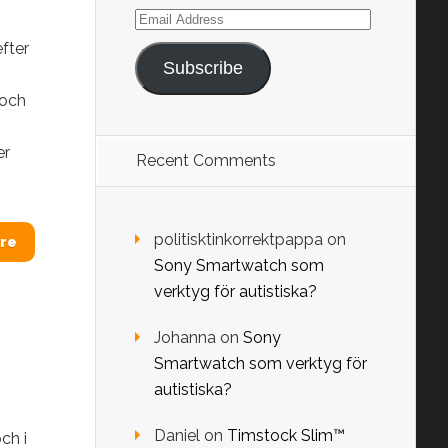
Email
Address
efter
Subscribe
 och
er
Recent Comments
politisktinkorrektpappa
on
re
Sony Smartwatch som
verktyg för autistiska?
Johanna
on
Sony
Smartwatch som verktyg för
autistiska?
Daniel
on
Timstock Slim™
ch i