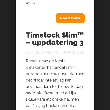
och...
Read More
Timstock Slim™
– uppdatering 3
POSTED BY
ADMIN
ON MAR 21, 2014
Redan innan de första
kretskorten har landat i min
brevlåda är de nu obsoleta, men
det hindar inte att jag kan
använda dem för testsyfte! Jag
hade inte räknat med att ljud
skulle vara ett önskemål men
där fick jag backa och det är