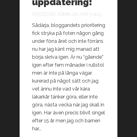
uppdatering!
POSTED BY
ADMIN
ON APR 7, 2013
Sådärja, bloggandets prioritering
fick stryka på foten någon gång
under förra året och inte förräns
nu har jag känt mig manad att
börja skriva igen. Är nu “gående”
igen efter fem månader i rullstol
men är inte på långa vägar
kurerad på något sätt och jag
vet ännu inte vad vår kära
läkarkår tänker göra, eller inte
göra, nästa vecka när jag skall in
igen. Har även precis blivit singel
efter 15 år men jag och barnen
har...