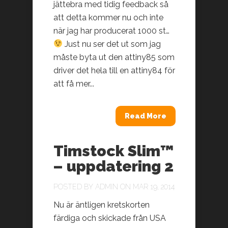
jättebra med tidig feedback så
att detta kommer nu och inte
när jag har producerat 1000 st…
Just nu ser det ut som jag
måste byta ut den attiny85 som
driver det hela till en attiny84 för
att få mer...
Read More
Timstock Slim™
– uppdatering 2
POSTED BY
ADMIN
ON MAR 19, 2014
Nu är äntligen kretskorten
färdiga och skickade från USA